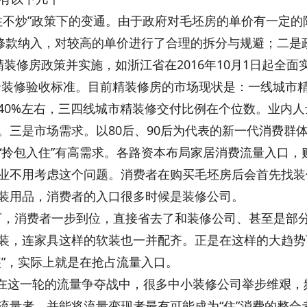
不炒”政策下的变通。由于政府对毛坯房的单价有一定的
装修款纳入，对较高的单价进行了合理的拆分与规避；二是
装修房政策并实施，如浙江省在2016年10月1日起全
行全装修验收标准。目前精装修房的市场现状是：一线城市
0%左右，三四线城市精装修交付比例在个位数。业内人士预
。三是市场需求。以80后、90后为代表的新一代消费群
“拎包入住”有高需求。各路资本布局家居消费流量入口，
业不用考虑这个问题。消费者在购买毛坯房后会首先找装
装用品，消费者的入口很多时候是装修公司。
，消费者一步到位，直接省去了和装修公司、甚至是部分
装，连家具这样的软装也一并配齐。正是在这样的大趋势
装”，实际上就是在抢占流量入口。
来，在这一轮的流量争夺战中，很多中小装修公司举步维艰
流量者，并能将流量变现者最有可能成为“住”消费的整合