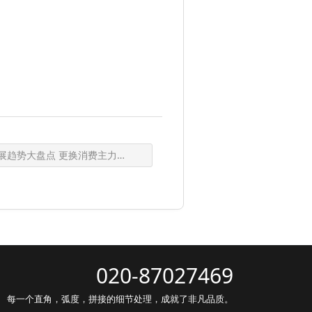
趋势大盘点 更换消费主力、发力二次装修
020-87027469
每一个直角，弧度，拼接的细节处理，成就了非凡品质。